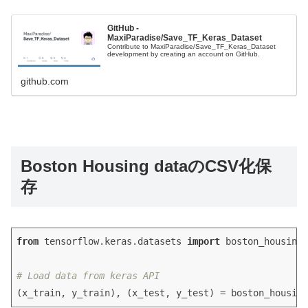
GitHub -
MaxiParadise/Save_TF_Keras_Dataset
Contribute to MaxiParadise/Save_TF_Keras_Dataset
development by creating an account on GitHub.
github.com
Boston Housing dataのCSV化保
存
from
tensorflow
.
keras
.
datasets
import
 boston_housing

# Load data from keras API
(
x_train
, 
y_train
), (
x_test
, 
y_test
) 
=
 boston_housing