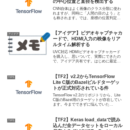
の中心位置と直径を検出する
CNN自体はよく画像のクラス分類に使わ
れますが、同時に「人間の目のよう」と
も称されます。では、座標の位置判定に
も使えるのでは？という疑問の解消のた
めにやってみました。はじめにVGGや
MobileNetなどのCNNモデルは、分類を行
【アイデア】ビデオキャプチャカ
アイデア
う際の常套...
ードで、HDMI入力の映像をリア
ルタイム解析する
UVC対応 HDMIビデオキャプチャカード
を購入し、思いついて、実際にできたの
で、アイデア共有です。はじめに最近、
専用ドライバのいらない、「UVC対応
HDMIビデオキャプチャカード」なるもの
が発売されています。キャプチャカード
【TF2】v2.2からTensorFlow
TIPS
で有名な、A...
Lite C版のBazelビルドターゲッ
トが正式対応されている件
TensorFlow v2.2のリポジトリから、Lite
C版のBazel用のターゲットが存在してい
ます。今までできずに悩んでいた
WindowsでのDLLビルドがめちゃくちゃ
楽に終了したので共有します。調査日：
2020年7月12日はじめにT...
【TF2】Keras load_dataで読み
TIPS
込んだ全データセットをローカル