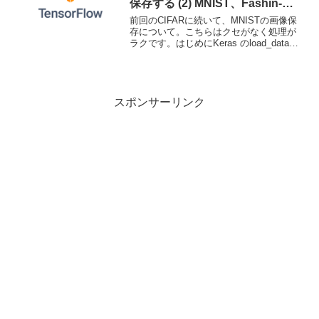
保存する (2) MNIST、Fashin-
MNIST 画像への変換
前回のCIFARに続いて、MNISTの画像保
存について。こちらはクセがなく処理が
ラクです。はじめにKeras のload_dataで
読み込んだデータを可視化する方法。(1)
CIFAR10、CIFAR100 画像への変換方法
(2) MNIS...
スポンサーリンク