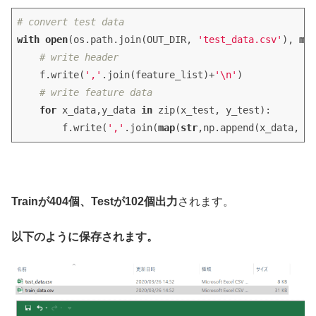
# convert test data
with
open
(os.path.join(OUT_DIR, 
'test_data.csv'
), 
mod
# write header
    f.write(
','
.join(feature_list)+
'\n'
)

# write feature data
for
 x_data,y_data 
in
 zip(x_test, y_test):

        f.write(
','
.join(
map
(
str
,np.append(x_data, y_
Trainが404個、Testが102個出力
されます。
以下のように保存されます。