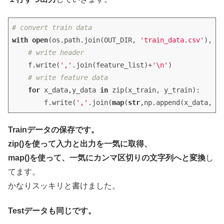
# convert train data
with
open
(os.path.join(OUT_DIR, 
'train_data.csv'
), 
mo
# write header
    f.write(
','
.join(feature_list)+
'\n'
)

# write feature data
for
 x_data,y_data 
in
 zip(x_train, y_train):

        f.write(
','
.join(
map
(
str
,np.append(x_data, y_
Trainデータの保存です。
zip()を使って入力と出力を一気に取得、
map()を使って、一気にカンマ区切りの文字列へと変換
し
てます。
かなりスッキリと書けました。
Testデータも同じです。