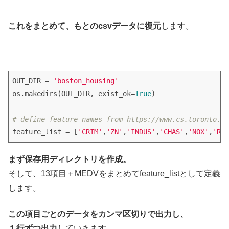
これをまとめて、もとのcsvデータに復元
します。
OUT_DIR = 
'boston_housing'
os.makedirs(OUT_DIR, exist_ok=
True
)

# define feature names from https://www.cs.toronto.ed
feature_list = [
'CRIM'
,
'ZN'
,
'INDUS'
,
'CHAS'
,
'NOX'
,
'RM'
まず保存用ディレクトリを作成。
そして、13項目＋MEDVをまとめてfeature_listとして定義
します。
この項目ごとのデータをカンマ区切りで出力し、
１行ずつ出力
していきます。