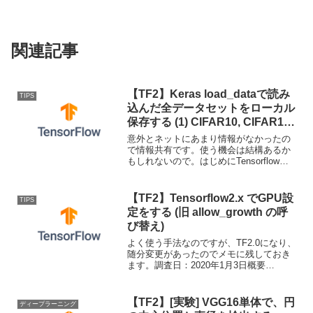
関連記事
【TF2】Keras load_dataで読み
TIPS
込んだ全データセットをローカル
保存する (1) CIFAR10, CIFAR100
画像への変換
意外とネットにあまり情報がなかったの
で情報共有です。使う機会は結構あるか
もしれないので。はじめにTensorflowに
も搭載されている Keras dataset API。モ
デルの検証にload_data()で読み込んだ画
像データ等をよく使...
【TF2】Tensorflow2.x でGPU設
TIPS
定をする (旧 allow_growth の呼
び替え)
よく使う手法なのですが、TF2.0になり、
随分変更があったのでメモに残しておき
ます。調査日：2020年1月3日概要
Tensorflowで、GPUの使用するメモリを
動的確保したり、複数GPUマシン上の１
つだけを指定するなどの方法。1.x → ...
【TF2】[実験] VGG16単体で、円
ディープラーニング