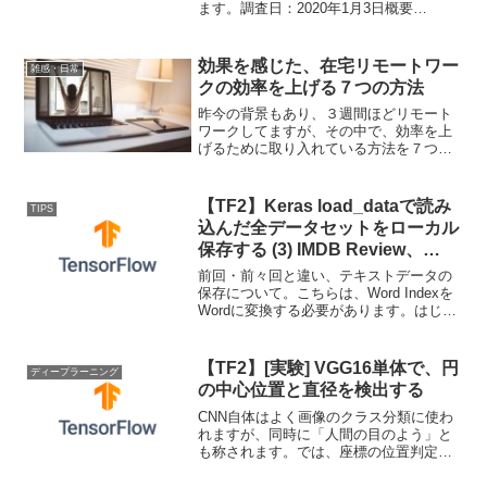
ます。調査日：2020年1月3日概要
Tensorflowで、GPUの使用するメモリを
動的確保したり、複数GPUマシン上の１
つだけを指定するなどの方法。1.x → ...
効果を感じた、在宅リモートワー
雑感・日常
クの効率を上げる７つの方法
昨今の背景もあり、３週間ほどリモート
ワークしてますが、その中で、効率を上
げるために取り入れている方法を７つ紹
介します。はじめに私自身は会社に属す
るソフトウェア開発者で、普段は会社に
通勤する人間ですが、昨今のコロナ感染
【TF2】Keras load_dataで読み
TIPS
リスク回避のため、４月上...
込んだ全データセットをローカル
保存する (3) IMDB Review、
Reuters Topics テキストへの変
前回・前々回と違い、テキストデータの
換
保存について。こちらは、Word Indexを
Wordに変換する必要があります。はじめ
にKeras のload_dataで読み込んだデータ
を可視化する方法。(1) CIFAR10、
CIFAR100 画像へ...
【TF2】[実験] VGG16単体で、円
ディープラーニング
の中心位置と直径を検出する
CNN自体はよく画像のクラス分類に使わ
れますが、同時に「人間の目のよう」と
も称されます。では、座標の位置判定に
も使えるのでは？という疑問の解消のた
めにやってみました。はじめにVGGや