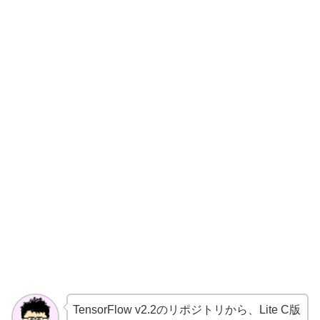
TensorFlow v2.2のリポジトリから、Lite C版