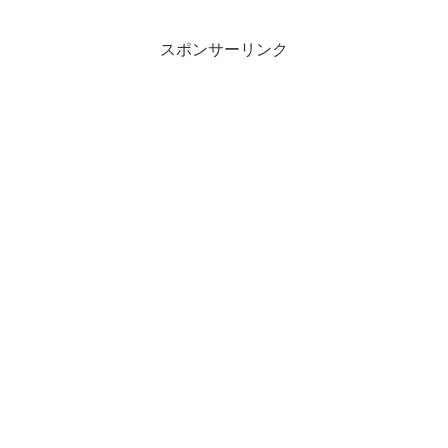
MobileNetなどのCNNモデルは、分類を行
う際の常套...
スポンサーリンク