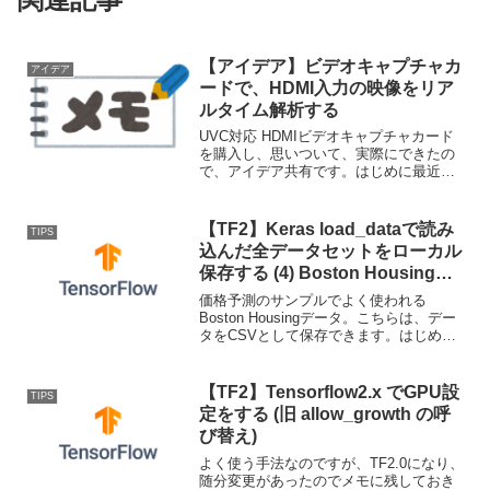
【アイデア】ビデオキャプチャカ
アイデア
ードで、HDMI入力の映像をリア
ルタイム解析する
UVC対応 HDMIビデオキャプチャカード
を購入し、思いついて、実際にできたの
で、アイデア共有です。はじめに最近、
専用ドライバのいらない、「UVC対応
HDMIビデオキャプチャカード」なるもの
が発売されています。キャプチャカード
【TF2】Keras load_dataで読み
TIPS
で有名な、A...
込んだ全データセットをローカル
保存する (4) Boston Housing
data のcsvへの変換
価格予測のサンプルでよく使われる
Boston Housingデータ。こちらは、デー
タをCSVとして保存できます。はじめに
Keras のload_dataで読み込んだデータを
可視化する方法。(1) CIFAR10、
CIFAR100 画像への変...
【TF2】Tensorflow2.x でGPU設
TIPS
定をする (旧 allow_growth の呼
び替え)
よく使う手法なのですが、TF2.0になり、
随分変更があったのでメモに残しておき