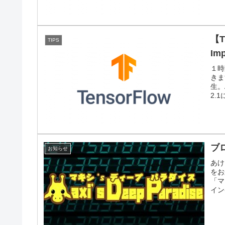
【T
TIPS
Imp
１時
きま
生。
2.
ブ
お知らせ
あけ
をお
「マ
イン