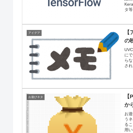
Ke
タ等
【
アイデア
の
UV
にで
らな
され
【
お遊びネタ
か
お遊
うネ
るこ
用い