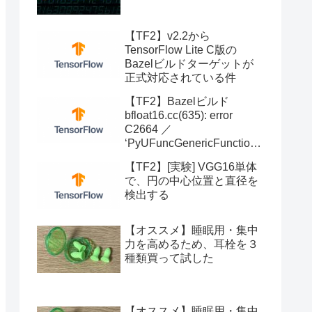
【TF2】v2.2から
TensorFlow Lite C版の
Bazelビルドターゲットが
正式対応されている件
【TF2】Bazelビルド
bfloat16.cc(635): error
C2664 ／
‘PyUFuncGenericFunction’
へ変換できません
【TF2】[実験] VGG16単体
で、円の中心位置と直径を
検出する
【オススメ】睡眠用・集中
力を高めるため、耳栓を３
種類買って試した
【オススメ】睡眠用・集中