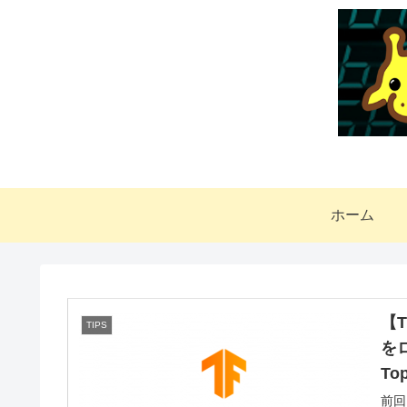
ホーム
【T
TIPS
をロ
To
前回