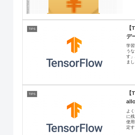
【T
TIPS
デ
学習時
うな
す」
まし
【T
TIPS
al
よく
に残
使用
定す