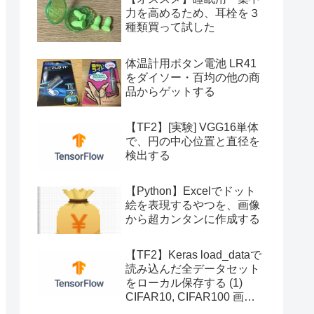
力を高めるため、耳栓を３
種類買って試した
体温計用ボタン電池 LR41
をダイソー・百均の他の商
品からゲットする
【TF2】[実験] VGG16単体
で、円の中心位置と直径を
検出する
【Python】Excelでドット
絵を表現するやつを、画像
から超カンタンに作成する
【TF2】Keras load_dataで
読み込んだ全データセット
をローカル保存する (1)
CIFAR10, CIFAR100 画像
への変換