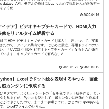
ras dataset API。モデルの検証にload_data()で読み込んだ画像デー
をよく使...
2020.04.16
アイデア】ビデオキャプチャカードで、HDMI入力
映像をリアルタイム解析する
C対応 HDMIビデオキャプチャカードを購入し、思いついて、実際
きたので、アイデア共有です。はじめに最近、専用ドライバのい
い、「UVC対応 HDMIビデオキャプチャカード」なるものが発売
ています。キャプチャカードで有名な、A...
2020.01.22
2020.04.15
Python】Excelでドット絵を表現するやつを、画像
ら超カンタンに作成する
びネタです。よくExcelシートの「セル色でドット絵を作る」とい
タを見ますが、Pythonを使用して、超カンタンに画像から作成す
とができましたので、まーまー参考までに。はじめにOpenpyxlを
て、Excelファイルのいろん...