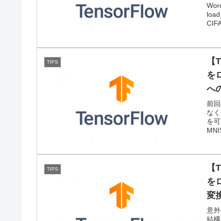
Wo
lo
CIF
【T
TIPS
をロ
へ
前回
なく
を可
MNIS
【T
TIPS
をロ
変
意外
結構